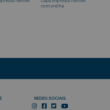
pressa flexível
Capa impressa flexível
com orelha
E
REDES SOCIAIS