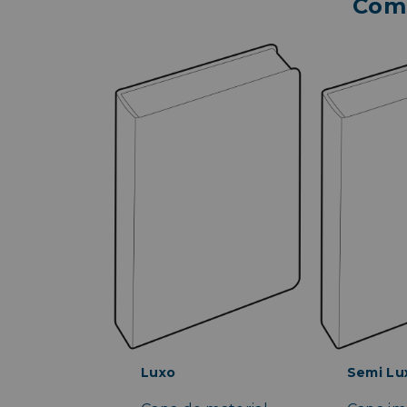
Comp
Luxo
Semi Lu