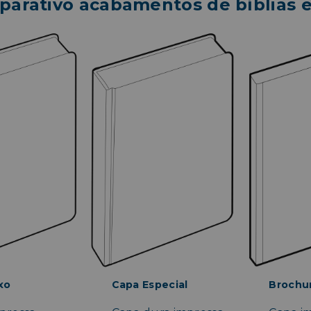
arativo acabamentos de bíblias e 
xo
Capa Especial
Brochu