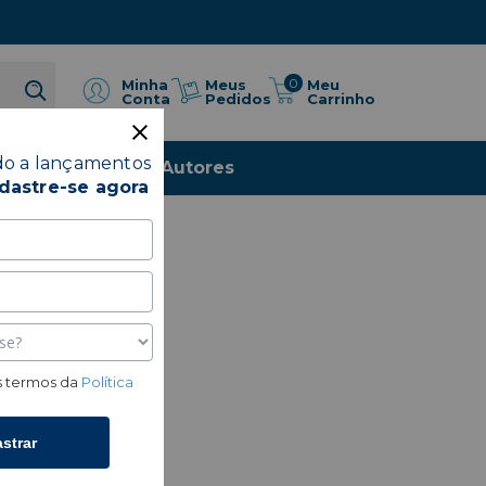
0
Meus
Minha
Meu
Pedidos
Conta
Carrinho
do a lançamentos
io
Livros
Autores
dastre-se agora
 termos da
Política
strar