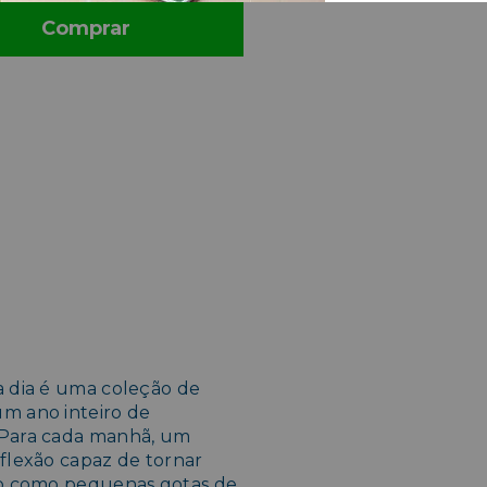
Comprar
a dia é uma coleção de
um ano inteiro de
. Para cada manhã, um
eflexão capaz de tornar
São como pequenas gotas de