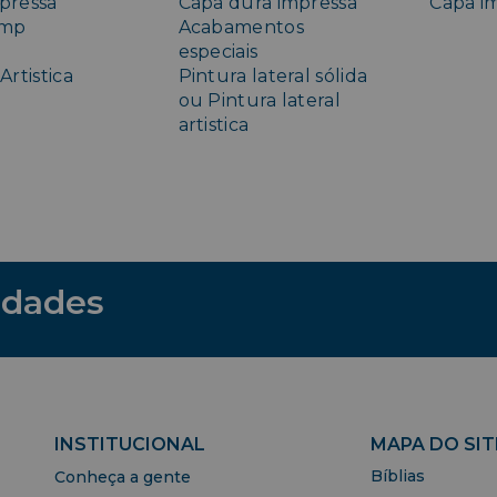
pressa
Capa dura impressa
Capa im
amp
Acabamentos
especiais
Artistica
Pintura lateral sólida
ou Pintura lateral
artistica
idades
INSTITUCIONAL
MAPA DO SIT
Bíblias
Conheça a gente