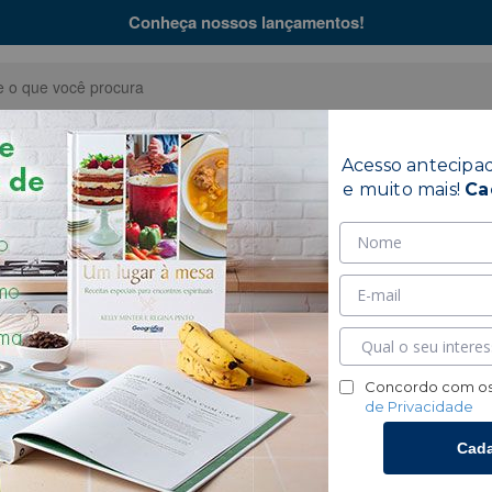
Conheça nossos lançamentos!
Acesso antecipa
Bíblias
Coleções
Hinár
e muito mais!
Ca
l - Brochura
Concordo com os
de Privacidade
Cada