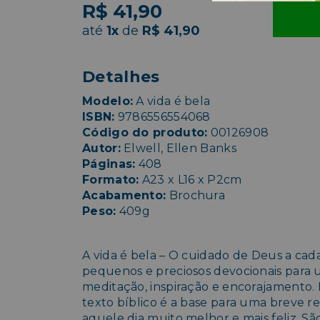
R$ 41,90
até
1x
de
R$ 41,90
Detalhes
Modelo:
A vida é bela
ISBN:
9786556554068
Código do produto:
00126908
Autor:
Elwell, Ellen Banks
Páginas:
408
Formato:
A23 x L16 x P2cm
Acabamento:
Brochura
Peso:
409g
A vida é bela – O cuidado de Deus a cad
pequenos e preciosos devocionais para 
meditação, inspiração e encorajamento
texto bíblico é a base para uma breve r
aquele dia muito melhor e mais feliz. 