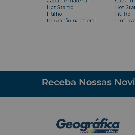
Capa de material
Capa im
Hot Stamp
Hot St
Fitilho
Fitilho
Douração na lateral
Pintura 
Receba Nossas Nov