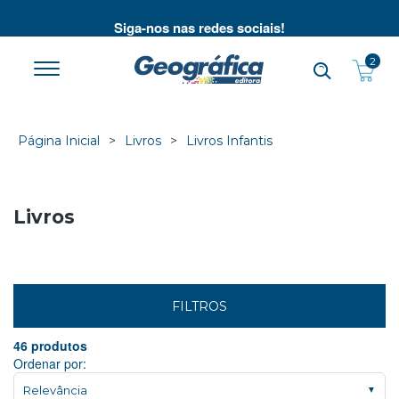
P
Siga-nos nas redes sociais!
2
Página Inicial
Livros
Livros Infantis
Livros
FILTROS
46 produtos
Ordenar por:
Relevância
▼