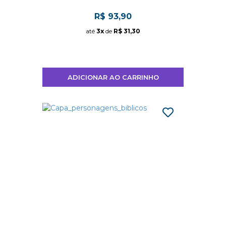
R$ 93,90
até
3x
de
R$ 31,30
Livros Infantis
ADICIONAR AO CARRINHO