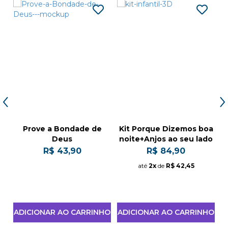
Prove a Bondade de
Kit Porque Dizemos boa
Deus
noite+Anjos ao seu lado
3D
R$ 43,90
R$ 84,90
até
2x
de
R$ 42,45
HO
ADICIONAR AO CARRINHO
ADICIONAR AO CARRINHO
A