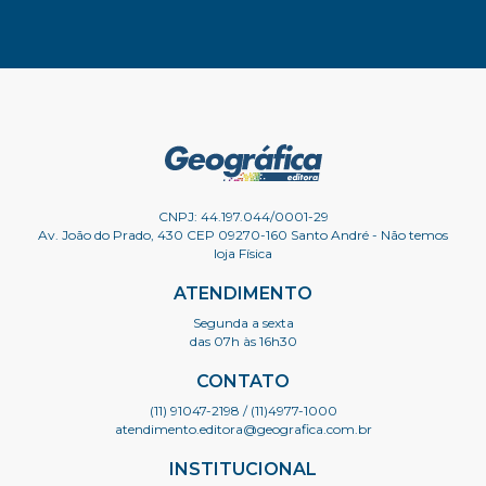
CNPJ: 44.197.044/0001-29
Av. João do Prado, 430 CEP 09270-160 Santo André - Não temos
loja Física
ATENDIMENTO
Segunda a sexta
das 07h às 16h30
CONTATO
(11) 91047-2198
/ (11)4977-1000
atendimento.editora@geografica.com.br
INSTITUCIONAL