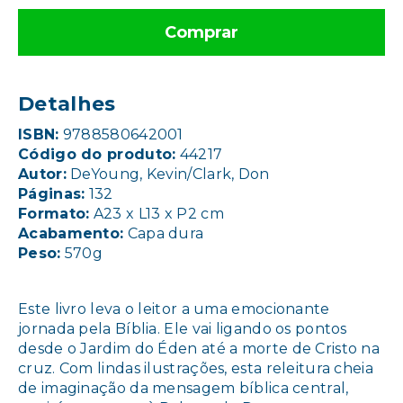
Comprar
Detalhes
ISBN:
9788580642001
Código do produto:
44217
Autor:
DeYoung,
Kevin/Clark, Don
Páginas:
132
Formato:
A23 x L13 x P2 cm
Acabamento:
Capa dura
Peso:
570g
Este livro leva o leitor a uma emocionante
jornada pela Bíblia. Ele vai ligando os pontos
desde o Jardim do Éden até a morte de Cristo na
cruz. Com lindas ilustrações, esta releitura cheia
de imaginação da mensagem bíblica central,