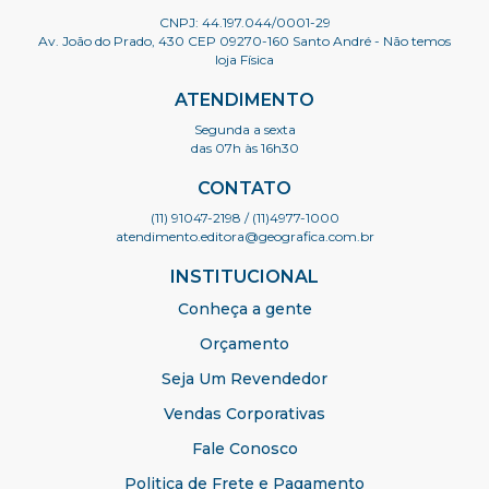
CNPJ: 44.197.044/0001-29
Av. João do Prado, 430 CEP 09270-160 Santo André - Não temos
loja Física
ATENDIMENTO
Segunda a sexta
das 07h às 16h30
CONTATO
(11) 91047-2198
/ (11)4977-1000
atendimento.editora@geografica.com.br
INSTITUCIONAL
Conheça a gente
Orçamento
Seja Um Revendedor
Vendas Corporativas
Fale Conosco
Politica de Frete e Pagamento