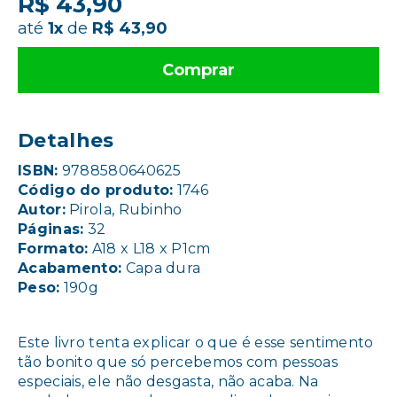
R$ 43,90
até
1x
de
R$ 43,90
Comprar
Detalhes
ISBN:
9788580640625
Código do produto:
1746
Autor:
Pirola, Rubinho
Páginas:
32
Formato:
A18 x L18 x P1cm
Acabamento:
Capa dura
Peso:
190g
Este livro tenta explicar o que é esse sentimento
tão bonito que só percebemos com pessoas
especiais, ele não desgasta, não acaba. Na