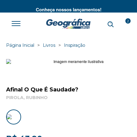
té
Conheça nossos lançamentos!
2
Página Inicial
Livros
Inspiração
Afinal O Que É Saudade?
PIROLA, RUBINHO