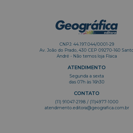
CNPJ: 44.197.044/0001-29
Av. João do Prado, 430 CEP 09270-160 Sant
André - Não temos loja Física
ATENDIMENTO
Segunda a sexta
das 07h às 16h30
CONTATO
(11) 91047-2198
/ (11)4977-1000
atendimento.editora@geografica.com.br