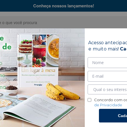
Conheça nossos lançamentos!
Acesso antecipa
Bíblias
Coleções
Hinár
e muito mais!
Ca
re - Meus
A Pensar Sobre -
Concordo com os
s
de Privacidade
Cada