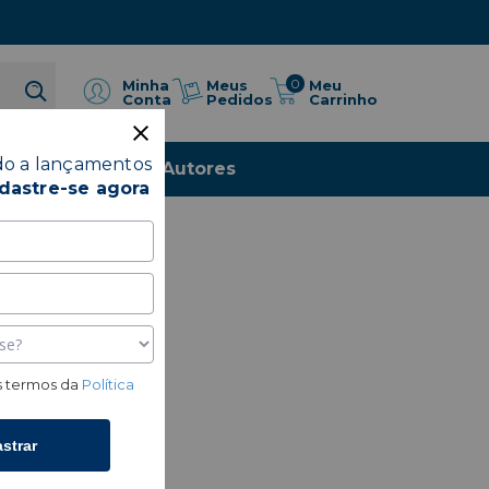
0
Meus
Minha
Meu
Pedidos
Conta
Carrinho
do a lançamentos
io
Livros
Autores
dastre-se agora
 termos da
Política
strar