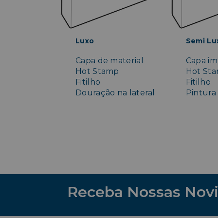
Luxo
Semi Lu
Capa de material
Capa im
Hot Stamp
Hot St
Fitilho
Fitilho
Douração na lateral
Pintura 
Receba Nossas Nov