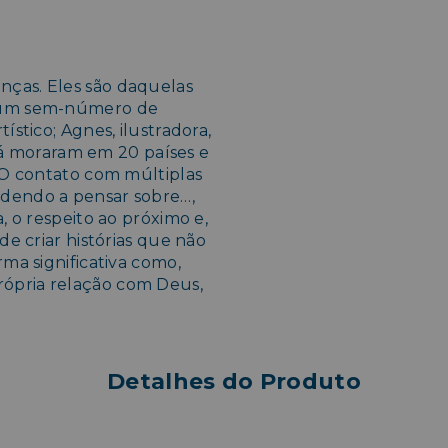
nças. Eles são daquelas
m um sem-número de
ístico; Agnes, ilustradora,
s já moraram em 20 países e
. O contato com múltiplas
ndendo a pensar sobre…,
, o respeito ao próximo e,
de criar histórias que não
rma significativa como,
ópria relação com Deus,
Detalhes do Produto