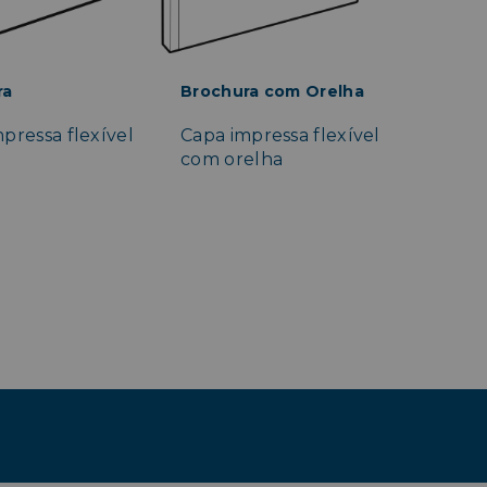
ra
Brochura com Orelha
pressa flexível
Capa impressa flexível
com orelha