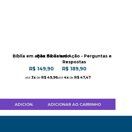
Bíblia em ação de estudo
Box Bíblia em Ação - Perguntas e
Respostas
R$ 149,90
R$ 189,90
até
3x
de
R$ 49,96
até
4x
de
R$ 47,47
ADICIONAR AO CARRINHO
ADICIONAR AO CARRINHO