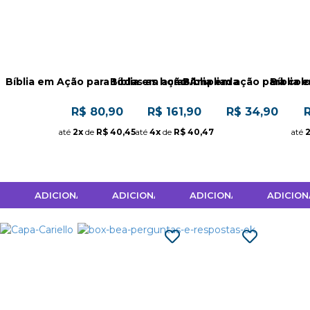
Bíblia em Ação para todas as horas
Bíblia em ação Ampliada
Bíblia em ação para colo
Bíblia 
R$ 80,90
R$ 161,90
R$ 34,90
R
até
2x
de
R$ 40,45
até
4x
de
R$ 40,47
até
ADICIONAR AO CARRINHO
ADICIONAR AO CARRINHO
ADICIONAR AO CARRINH
ADICION