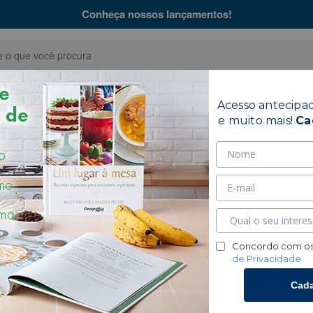
Conheça nossos lançamentos!
Acesso antecipa
Bíblias
Coleções
Hinár
e muito mais!
Ca
ada e Atualizada
1 produtos
Ordenar por:
Relevância
▼
Concordo com os
de Privacidade
1
Cada