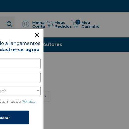
0
Meus
Minha
Meu
Pedidos
Conta
Carrinho
do a lançamentos
io
Livros
Autores
dastre-se agora
Exibir:
48 produtos
▼
 termos da
Política
strar