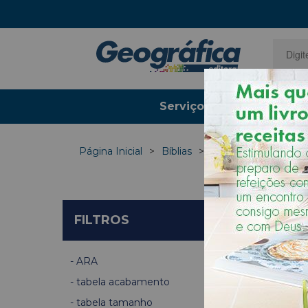
Serviços Gráficos
Página Inicial
Bíblias
ARA - Almeida Revis
FILTROS
ARA
tabela acabamento
tabela tamanho