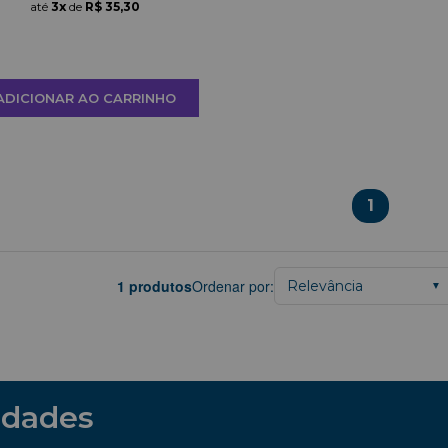
até
3x
de
R$ 35,30
ADICIONAR AO CARRINHO
1
1 produtos
Ordenar por:
Relevância
▼
idades