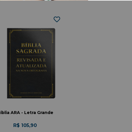
lmeida Revisada e At
íblia ARA - Letra Grande
R$ 105,90