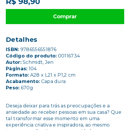
R$ 98,90
Comprar
Detalhes
ISBN:
9786556551876
Código do produto:
00116734
Autor:
Schmidt, Jen
Páginas:
104
Formato:
A28 x L21 x P1,2 cm
Acabamento:
Capa dura
Peso:
670g
Deseja deixar para trás as preocupações e a
ansiedade ao receber pessoas em sua casa? Que
tal transformar esse momento em uma
experiência criativa e inspiradora, ao mesmo