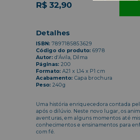
R$ 32,90
Detalhes
ISBN:
7897185853629
Código do produto:
6978
Autor:
d'Ávila, Dilma
Páginas:
200
Formato:
A21 x L14 x P1 cm
Acabamento:
Capa brochura
Peso:
240g
Uma história enriquecedora contada pel
após o dilúvio. Neste novo lugar, os ani
aventuras, em alguns momentos até mis
conhecimentos e ensinamentos para enfre
com fé.