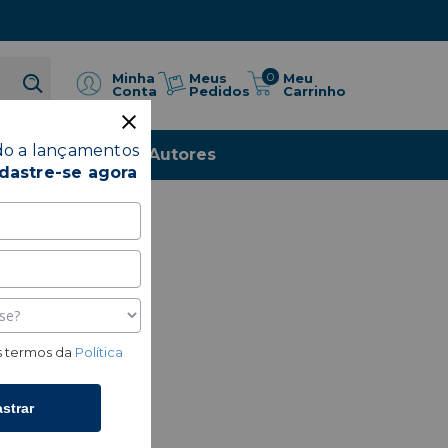
0
Meus
Minha
Meu
Pedidos
Conta
Carrinho
do a lançamentos
io
Livros
Autores
dastre-se agora
 termos da
Política
strar