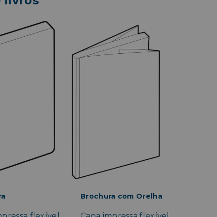
livros
ra
Brochura com Orelha
pressa flexível
Capa impressa flexível