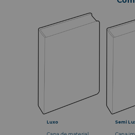
Comp
Luxo
Semi Lu
Capa de material
Capa im