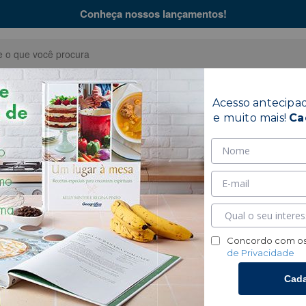
Conheça nossos lançamentos!
Acesso antecipa
Bíblias
Coleções
Hinár
e muito mais!
Ca
cimento
Concordo com os
de Privacidade
Cada