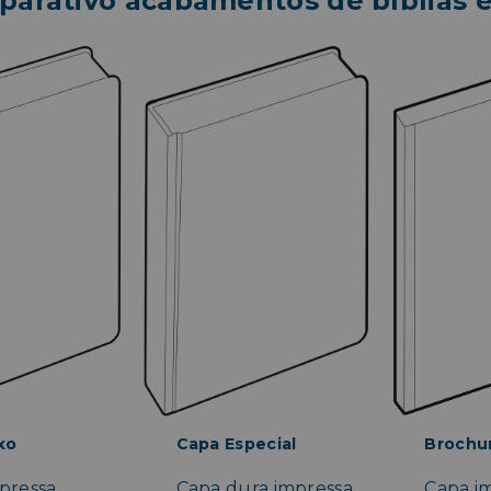
arativo acabamentos de bíblias e 
xo
Capa Especial
Brochu
pressa
Capa dura impressa
Capa im