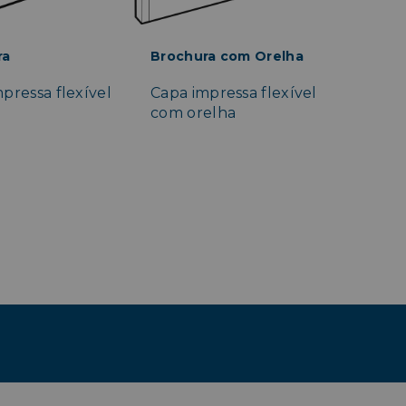
ra
Brochura com Orelha
pressa flexível
Capa impressa flexível
com orelha