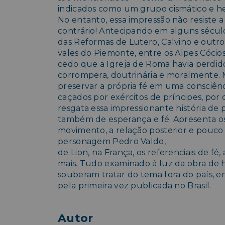
indicados como um grupo cismático e h
No entanto, essa impressão não resiste 
contrário! Antecipando em alguns século
das Reformas de Lutero, Calvino e outro
vales do Piemonte, entre os Alpes Cóc
cedo que a Igreja de Roma havia perdido
corrompera, doutrinária e moralmente. 
preservar a própria fé em uma consciênci
caçados por exércitos de príncipes, por 
resgata essa impressionante história de
também de esperança e fé. Apresenta os
movimento, a relação posterior e pouco
personagem Pedro Valdo,
de Lion, na França, os referenciais de fé
mais. Tudo examinado à luz da obra de h
souberam tratar do tema fora do país, em
pela primeira vez publicada no Brasil.
Autor