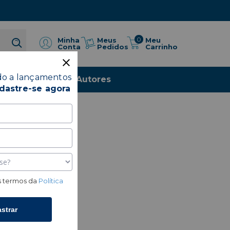
0
Meus
Minha
Meu
Pedidos
Conta
Carrinho
do a lançamentos
io
Livros
Autores
dastre-se agora
 termos da
Política
strar