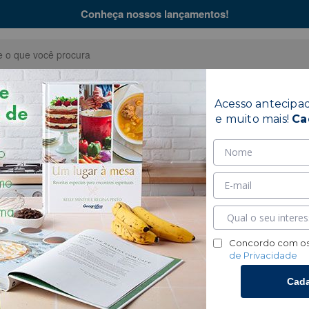
Conheça nossos lançamentos!
Acesso antecipa
Bíblias
Coleções
Hinár
e muito mais!
Ca
co
Concordo com os
de Privacidade
Cada