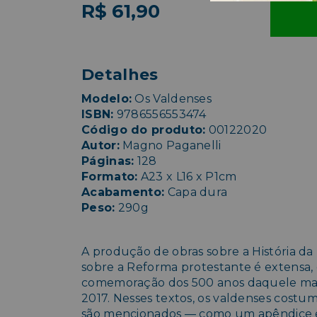
R$ 61,90
Detalhes
Modelo:
Os Valdenses
ISBN:
9786556553474
Código do produto:
00122020
Autor:
Magno Paganelli
Páginas:
128
Formato:
A23 x L16 x P1cm
Acabamento:
Capa dura
Peso:
290g
A produção de obras sobre a História da 
sobre a Reforma protestante é extensa,
comemoração dos 500 anos daquele mar
2017. Nesses textos, os valdenses cos
são mencionados — como um apêndice e,