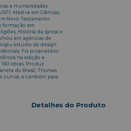
ncias e Humanidades
USP). Mestre em Ciências
 em Novo Testamento.
om formação em
igiões, História da Igreja e
abalhou em agências de
rigiu estúdio de design
itoriais. Foi proprietário
riência na edição e
 160 obras. Produz
laneta do Brasil, Thomas
tre outras, e também para
Detalhes do Produto