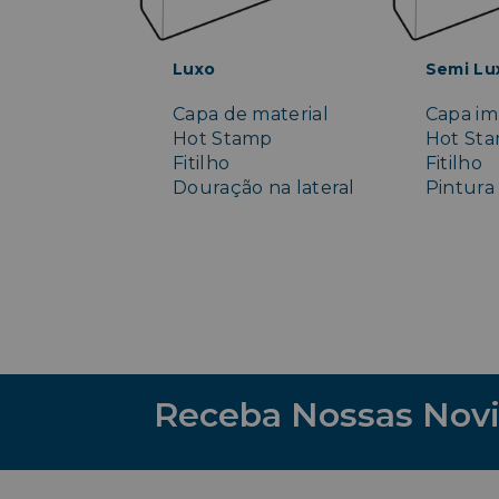
Luxo
Semi Lu
Capa de material
Capa im
Hot Stamp
Hot St
Fitilho
Fitilho
Douração na lateral
Pintura 
Receba Nossas Nov