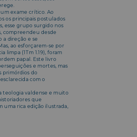
erege.
a um exame crítico. Ao
s os principais postulados
s, esse grupo surgido nos
ios, compreendeu desde
 a direção e se
Mas, ao esforçarem-se por
a limpa (1Tm 1.19), foram
ordem papal. Este livro
 perseguições e mortes, mas
 primórdios do
 esclarecida com o
, a teologia valdense e muito
istoriadores que
 uma rica edição ilustrada,