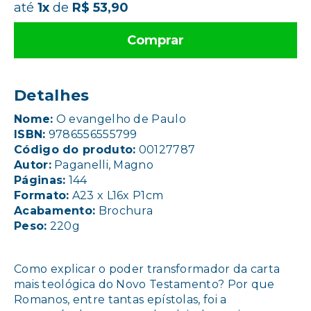
até
1x
de
R$ 53,90
Comprar
Detalhes
Nome:
O evangelho de Paulo
ISBN:
9786556555799
Código do produto:
00127787
Autor:
Paganelli, Magno
Páginas:
144
Formato:
A23 x L16x P1cm
Acabamento:
Brochura
Peso:
220g
Como explicar o poder transformador da carta
mais teológica do Novo Testamento? Por que
Romanos, entre tantas epístolas, foi a